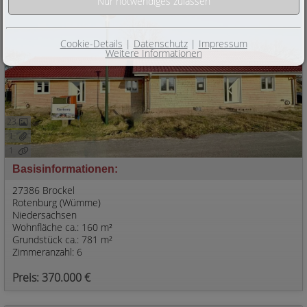
Cookie-Details
|
Datenschutz
|
Impressum
Weitere Informationen
23
1
1
Basisinformationen:
27386 Brockel
Rotenburg (Wümme)
Niedersachsen
Wohnfläche ca.: 160 m²
Grundstück ca.: 781 m²
Zimmeranzahl: 6
Preis: 370.000 €