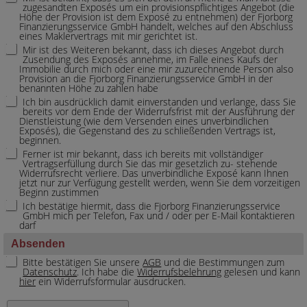
zugesandten Exposés um ein provisionspflichtiges Angebot (die
Höhe der Provision ist dem Exposé zu entnehmen) der Fjorborg
Finanzierungsservice GmbH handelt, welches auf den Abschluss
eines Maklervertrags mit mir gerichtet ist.
Mir ist des Weiteren bekannt, dass ich dieses Angebot durch
Zusendung des Exposés annehme, im Falle eines Kaufs der
Immobilie durch mich oder eine mir zuzurechnende Person also
Provision an die Fjorborg Finanzierungsservice GmbH in der
benannten Höhe zu zahlen habe
Ich bin ausdrücklich damit einverstanden und verlange, dass Sie
bereits vor dem Ende der Widerrufsfrist mit der Ausführung der
Dienstleistung (wie dem Versenden eines unverbindlichen
Exposés), die Gegenstand des zu schließenden Vertrags ist,
beginnen.
Ferner ist mir bekannt, dass ich bereits mit vollständiger
Vertragserfüllung durch Sie das mir gesetzlich zu- stehende
Widerrufsrecht verliere. Das unverbindliche Exposé kann Ihnen
jetzt nur zur Verfügung gestellt werden, wenn Sie dem vorzeitigen
Beginn zustimmen
Ich bestätige hiermit, dass die Fjorborg Finanzierungsservice
GmbH mich per Telefon, Fax und / oder per E-Mail kontaktieren
darf
Absenden
Bitte bestätigen Sie unsere
AGB
und die Bestimmungen zum
Datenschutz
. Ich habe die
Widerrufsbelehrung
gelesen und kann
hier
ein Widerrufsformular ausdrucken.