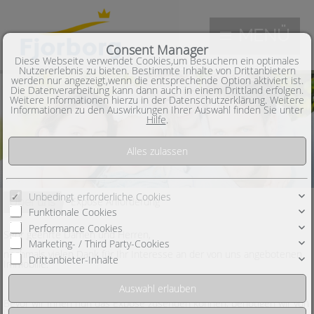
MENÜ
Consent Manager
Diese Webseite verwendet Cookies,um Besuchern ein optimales
Nutzererlebnis zu bieten. Bestimmte Inhalte von Drittanbietern
werden nur angezeigt,wenn die entsprechende Option aktiviert ist.
Die Datenverarbeitung kann dann auch in einem Drittland erfolgen.
Weitere Informationen hierzu in der Datenschutzerklärung. Weitere
Informationen zu den Auswirkungen Ihrer Auswahl finden Sie unter
Hilfe
.
Unbedingt erforderliche Cookies
Exposè Anforderung
Über uns
Funktionale Cookies
Performance Cookies
Sehr geehrte Damen und Herren,
Marketing- / Third Party-Cookies
nochmals vielen Dank für Ihr Interesse an der von uns angebotenen
Drittanbieter-Inhalte
Immobilie.
Bevor wir Ihnen nun das Exposé zusenden können, benötigen wir von
Ihnen die Zustimmung der AGB und des Widerrufsrechts. Die