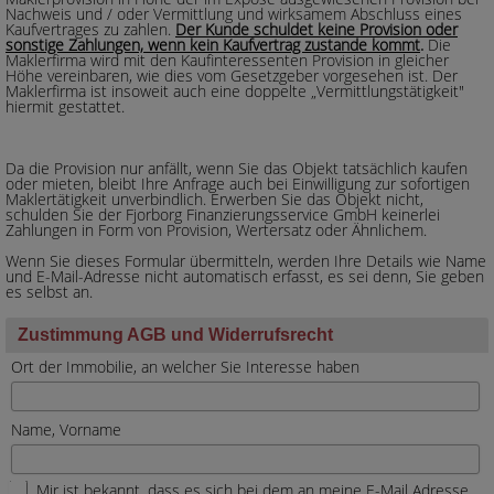
Nachweis und / oder Vermittlung und wirksamem Abschluss eines
Kaufvertrages zu zahlen.
Der Kunde schuldet keine Provision oder
sonstige Zahlungen, wenn kein Kaufvertrag zustande kommt
.
Die
Maklerfirma wird mit den Kaufinteressenten Provision in gleicher
Höhe vereinbaren, wie dies vom Gesetzgeber vorgesehen ist. Der
Maklerfirma ist insoweit auch eine doppelte „Vermittlungstätigkeit"
hiermit gestattet.
Da die Provision nur anfällt, wenn Sie das Objekt tatsächlich kaufen
oder mieten, bleibt Ihre Anfrage auch bei Einwilligung zur sofortigen
Maklertätigkeit unverbindlich. Erwerben Sie das Objekt nicht,
schulden Sie der Fjorborg Finanzierungsservice GmbH keinerlei
Zahlungen in Form von Provision, Wertersatz oder Ähnlichem.
Wenn Sie dieses Formular übermitteln, werden Ihre Details wie Name
und E-Mail-Adresse nicht automatisch erfasst, es sei denn, Sie geben
es selbst an.
Zustimmung AGB und Widerrufsrecht
Ort der Immobilie, an welcher Sie Interesse haben
Name, Vorname
Mir ist bekannt, dass es sich bei dem an meine E-Mail Adresse