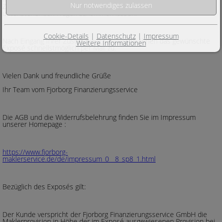
Zustimmung können Sie uns über die Beantwortung der
untenstehenden Fragen zukommen lassen.
Cookie-Details
|
Datenschutz
|
Impressum
Nach Eingang Ihrer Zustimmung senden wir Ihnen das gewünschte
Weitere Informationen
Exposé schnellstmöglich per Mail zu.
Vielen Dank und freundliche Grüße
Ihr Team vom Fjorborg Finanzierungsservice
Die AGB und die Widerrufsbelehrung finden Sie im Impressum
unserer Homepage :
https://www.fjorborg-
maklerservice.de/de/impressum_0__8_sp8_1.html
Bezüglich des Exposés gilt:
Der Kunde verspricht der Fjorborg Finanzierungsservice GmbH die
Maklerprovision in Höhe der im Exposé ausgewiesenen Provision bei